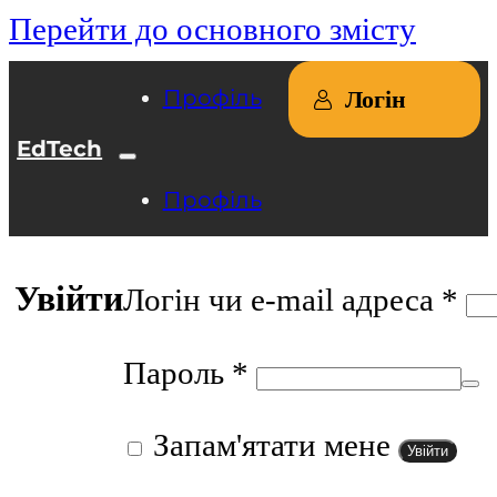
Перейти до основного змісту
Профіль
Логін
EdTech
Профіль
Увійти
Об
Логін чи e-mail адреса
*
Обов’язкове
Пароль
*
Запам'ятати мене
Увійти